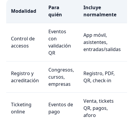
Para
Incluye
Modalidad
quién
normalmente
Eventos
App móvil,
Control de
con
asistentes,
S
accesos
validación
entradas/salidas
QR
Congresos,
Registro y
Registro, PDF,
cursos,
S
acreditación
QR, check-in
empresas
Venta, tickets
Ticketing
Eventos de
QR, pagos,
S
online
pago
aforo