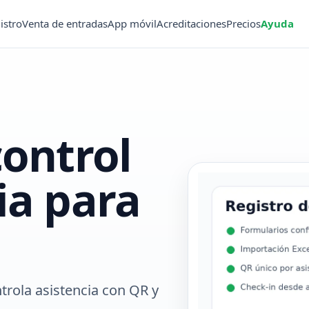
istro
Venta de entradas
App móvil
Acreditaciones
Precios
Ayuda
control
ia para
trola asistencia con QR y