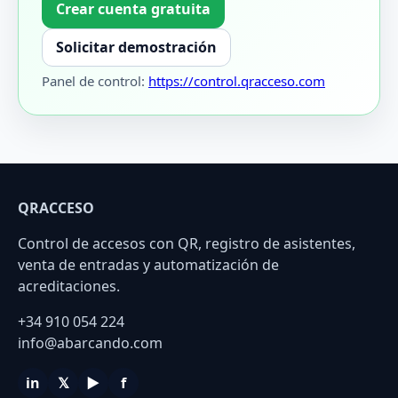
Crear cuenta gratuita
Solicitar demostración
Panel de control:
https://control.qracceso.com
QRACCESO
Control de accesos con QR, registro de asistentes,
venta de entradas y automatización de
acreditaciones.
+34 910 054 224
info@abarcando.com
in
𝕏
▶
f