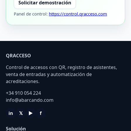
Solicitar demostración
Panel de control:
https://control.qracceso.com
QRACCESO
Control de accesos con QR, registro de asistentes,
venta de entradas y automatización de
acreditaciones.
+34 910 054 224
info@abarcando.com
in
𝕏
▶
f
Solución