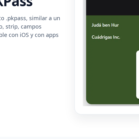
KPass
 .pkpass, similar a un
o, strip, campos
ble con iOS y con apps