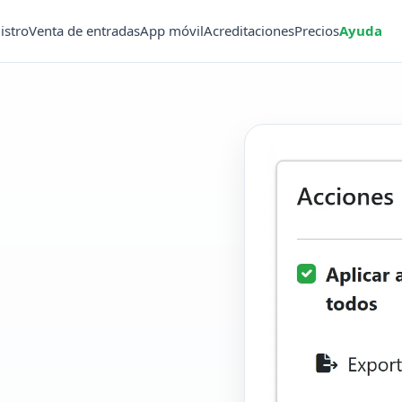
istro
Venta de entradas
App móvil
Acreditaciones
Precios
Ayuda