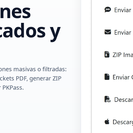
ones
icados y
nes masivas o filtradas:
ickets PDF, generar ZIP
r PKPass.